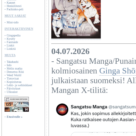
▫
Kannet
▫
Henkilötesti
▫
Pachinko-peli
MUUT SARJAT
▫
Mini-info
INTERAKTIIVINEN
▫
Gingapedia
▫
Kysely
▫
Fanitaide
▫
Linkit
▫
Linkitä
MUUTA
▫
Takahashi
▫
Info
▫
Melin matka
▫
Densetsu Riki
▫
Weed World
▫
Tietovisat
▫
Kopioitavaa
▫
Lehti- ja webleikkeet
▫
Päivitykset
▫
Ulkoasut
---------------
▫
Etusivulle »