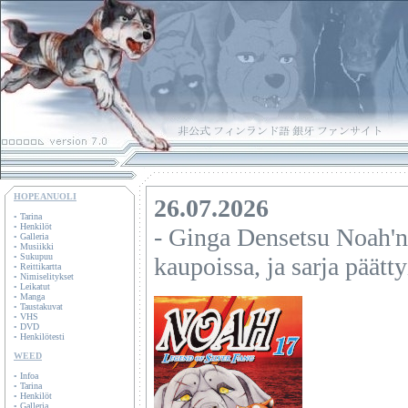
HOPEANUOLI
▫
Tarina
▫
Henkilöt
▫
Galleria
▫
Musiikki
▫
Sukupuu
▫
Reittikartta
▫
Nimiselitykset
▫
Leikatut
▫
Manga
▫
Taustakuvat
▫
VHS
▫
DVD
▫
Henkilötesti
WEED
▫
Infoa
▫
Tarina
▫
Henkilöt
▫
Galleria